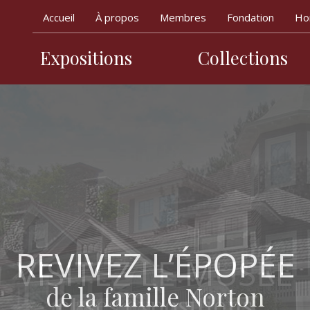
Accueil
À propos
Membres
Fondation
Hor
Expositions
Collections
Navigation pr
EXPOSITION
REVIVEZ L’ÉPOPÉE
EXPOSITIONS
VISITEZ LE MUSÉE
PERMANENTE
de la famille Norton
TEMPORAIRES
et ses expositions