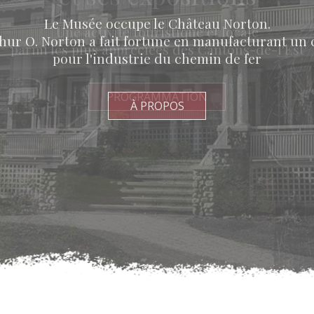
Le Musée occupe le Château Norton.
Visitez l’intérieur exceptionnel de cette
Une activité touristique et locale
Découvrez des artistes talentueux
hur O. Norton a fait fortune en manufacturant un 
e
maison du début du 20
siècle ainsi
parmi les plus appréciées des Cantons-de-l'Est
et notre programmation diversifiée
pour l'industrie du chemin de fer
que ses expositions permanentes
PROGRAMMATION
PROGRAMMATION
À PROPOS
PROGRAMMATION