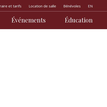
aire et tarifs
Location de salle
Bénévoles
Événements
Éducation
ipale
laisirs des thés