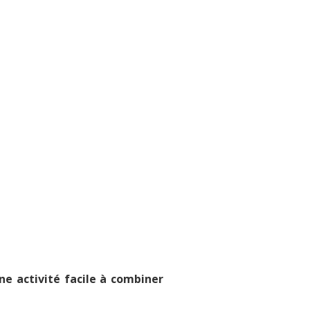
Du 1 juillet 2026
au 31 août 2026
Juillet et août
ne activité facile à combiner