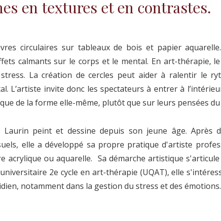
es en textures et en contrastes.
res circulaires sur tableaux de bois et papier aquarelle
ets calmants sur le corps et le mental. En art-thérapie, le
e stress. La création de cercles peut aider à ralentir le r
l. L’artiste invite donc les spectateurs à entrer à l’intéri
rique de la forme elle-même, plutôt que sur leurs pensées du
e Laurin peint et dessine depuis son jeune âge. Après de
suels, elle a développé sa propre pratique d'artiste profe
re acrylique ou aquarelle. Sa démarche artistique s'articu
universitaire 2e cycle en art-thérapie (UQAT), elle s'intéress
idien, notamment dans la gestion du stress et des émotions.