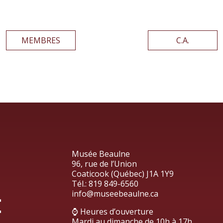
MEMBRES
C.A.
Musée Beaulne
96, rue de l’Union
Coaticook (Québec) J1A 1Y9
Tél.:
819 849-6560
info@museebeaulne.ca
⌚ Heures d’ouverture
Mardi au dimanche de 10h à 17h