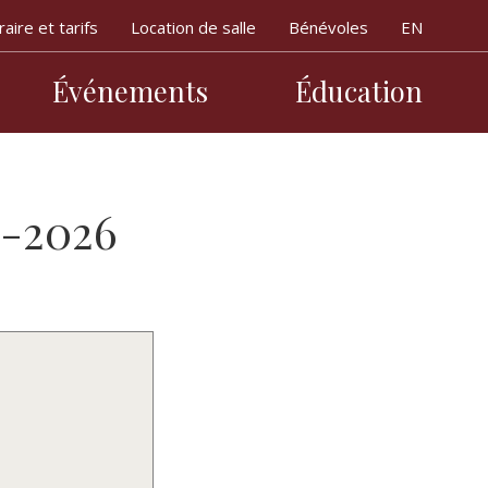
aire et tarifs
Location de salle
Bénévoles
Événements
Éducation
incipale
5-2026