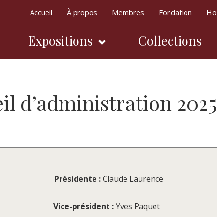
Accueil
À propos
Membres
Fondation
Hor
Expositions
Collections
Navigation pr
il d’administration 202
Présidente :
Claude Laurence
Vice-président :
Yves Paquet